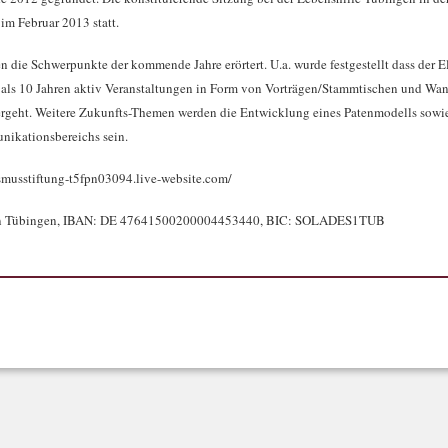
im Februar 2013 statt.
n die Schwerpunkte der kommende Jahre erörtert. U.a. wurde festgestellt dass der E
hr als 10 Jahren aktiv Veranstaltungen in Form von Vorträgen/Stammtischen und Wa
bergeht. Weitere Zukunfts-Themen werden die Entwicklung eines Patenmodells sowie
nikationsbereichs sein.
ismusstiftung-t5fpn03094.live-website.com/
sen Tübingen, IBAN: DE 47641500200004453440, BIC: SOLADES1TUB